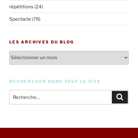
répétitions
(24)
Spectacle
(78)
LES ARCHIVES DU BLOG
Les
archives
du
blog
RECHERCHER DANS TOUT LE SITE
Recherche
Recher
pour
: