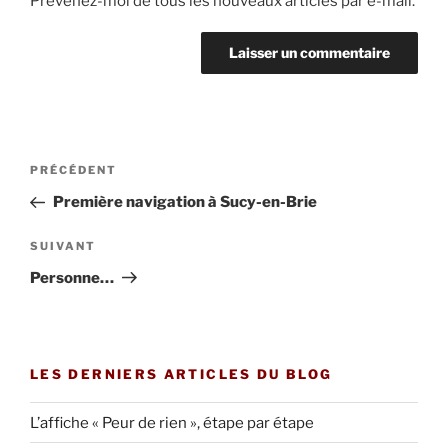
Prévenez-moi de tous les nouveaux articles par e-mail.
Navigation
Article
PRÉCÉDENT
de
précédent
Première navigation à Sucy-en-Brie
l’article
Article
SUIVANT
suivant
Personne…
LES DERNIERS ARTICLES DU BLOG
L’affiche « Peur de rien », étape par étape